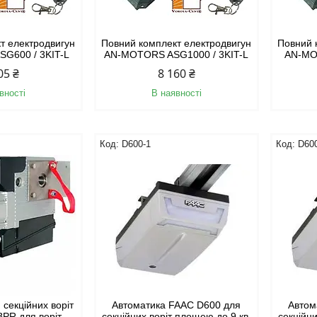
т електродвигун
Повний комплект електродвигун
Повний 
G600 / 3KIT-L
AN-MOTORS ASG1000 / 3KIT-L
AN-MO
05 ₴
8 160 ₴
вності
В наявності
D600-1
D60
 секційних воріт
Автоматика FAAC D600 для
Автом
BPR для воріт
секційних воріт площею до 9 кв.
секційни