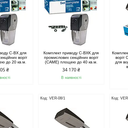
воду C-BX для
Комплект приводу C-BXK для
Комплек
екційних воріт
промислових секційних воріт
воріт 
ю до 20 кв.м.
(CAME) площею до 40 кв.м.
для во
405 ₴
34 170 ₴
вності
В наявності
VER-08/1
VER