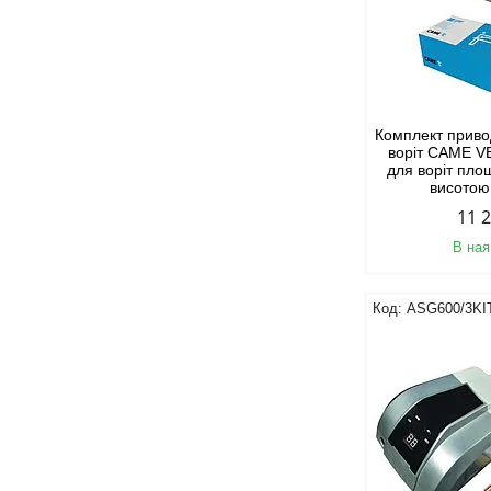
Комплект приво
воріт CAME V
для воріт пло
висотою
11 
В ная
ASG600/3KI