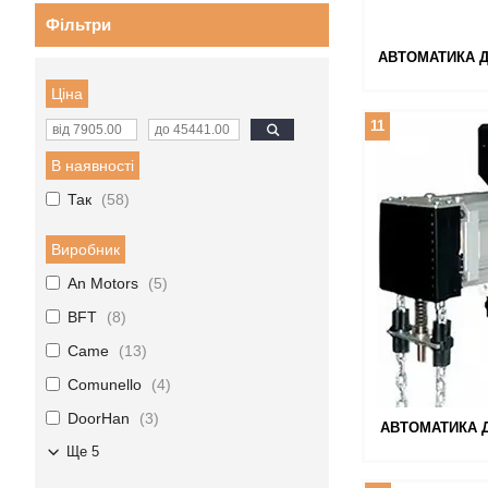
Фільтри
АВТОМАТИКА Д
Ціна
11
В наявності
Так
58
Виробник
An Motors
5
BFT
8
Came
13
Comunello
4
DoorHan
3
АВТОМАТИКА Д
Ще 5