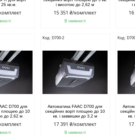
25 кв.м.
і висотою до 2,62 м
і
/комплект
15 351 ₴/комплект
16
вності
В наявності
D700-2
D70
FAAC D700 для
Автоматика FAAC D700 для
Автом
іт площею до 10
секційних воріт площею до 10
секцій
ою до 2,62 м
кв. і заввишки до 3,2 м
кв.
/комплект
17 391 ₴/комплект
17
вності
В наявності