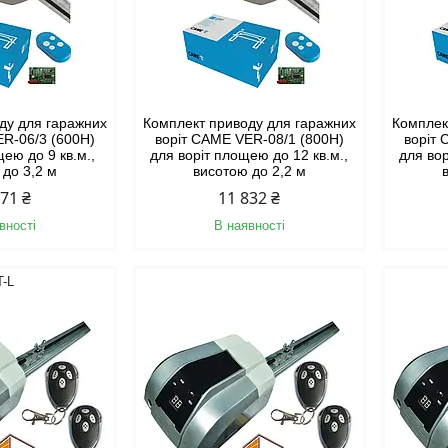
ду для гаражних
Комплект приводу для гаражних
Комплек
ER-06/3 (600H)
воріт CAME VER-08/1 (800H)
воріт 
щею до 9 кв.м.,
для воріт площею до 12 кв.м.,
для вор
 до 3,2 м
висотою до 2,2 м
271 ₴
11 832 ₴
вності
В наявності
T-L