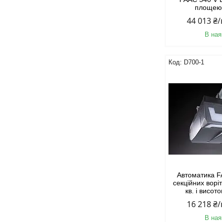
площею 
44 013 ₴
В ная
D700-1
Автоматика 
секційних вор
кв. і висот
16 218 ₴
В ная