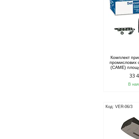
Комплект при
промислових с
(CAME) площе
33 
В ная
VER-06/3