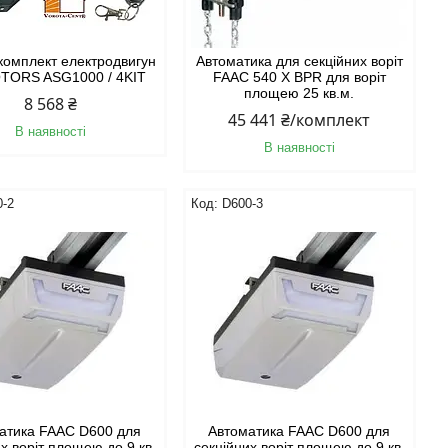
комплект електродвигун
Автоматика для секційних воріт
TORS ASG1000 / 4KIT
FAAC 540 X BPR для воріт
площею 25 кв.м.
8 568 ₴
45 441 ₴/комплект
В наявності
В наявності
0-2
D600-3
атика FAAC D600 для
Автоматика FAAC D600 для
х воріт площею до 9 кв.
секційних воріт площею до 9 кв.