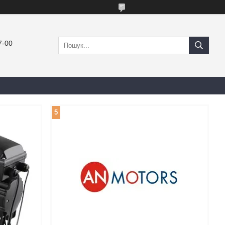
7-00
5