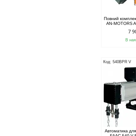
Повний комплек
AN-MOTORS AS
7 9
В ная
540BPR V
Автоматика для
FAAC 540 V 