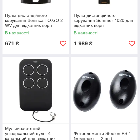
Пульт дистанційного
Пульт дистанційного
керування Beninca TO.GO 2
керування Sommer 4020 для
WV для відкатних воріт
відкатних воріт
В наявності
В наявності
671
1 989
₴
₴
Мультичастотний
універсальний пульт 4-
Фотоелементи Steelon PS-1
канальний для відкатних
(комплект — 2 шт.)