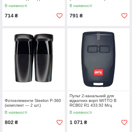
воріт
В наявності
В наявності
714
791
₴
₴
Пульт 2-канальний для
Фотоелементи Steelon P-360
відкатних воріт MITTO B
(комплект — 2 шт.)
RCB02 R1 433,92 Мгц
В наявності
В наявності
802
1 071
₴
₴