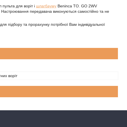
л пульта для воріт і
шлагбауму
Beninca TO. GO 2WV
. Настроювання передавача виконуються самостійно та не
 для підбору та прорахунку потрібної Вам індивідуальної
тних воріт