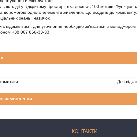
лаштування й експлуатації.
ьність дії у відкритому просторі, яка досягає 100 метрів. Функціона
за допомогою одного елемента живлення, що входить до комплекту
ціальних знань і навичок.
уть відрізнятися, для уточнення необхідно зв'язатися з менеджером
фоном +38 067 866-33-33
ки
томатики
Для відка
ля замовлення