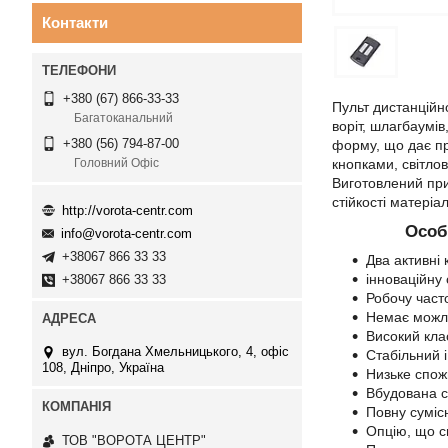
Контакти
+380 (67) 866-33-33
Пульт дистанцій
Багатоканальний
воріт, шлагбаумі
+380 (56) 794-87-00
форму, що дає пр
кнопками, світло
Головний Офіс
Виготовлений при
стійкості матеріа
http://vorota-centr.com
Особ
info@vorota-centr.com
+38067 866 33 33
Два активні
інноваційну
+38067 866 33 33
Робочу част
Немає можли
Високий кла
вул. Богдана Хмельницького, 4, офіс
Стабільний і
108, Дніпро, Україна
Низьке спож
Вбудована с
Повну суміс
Опцію, що с
ТОВ "ВОРОТА ЦЕНТР"