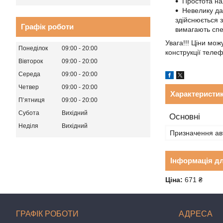
Простота на
Невелику дал
здійснюється 
Графік роботи
вимагають спе
Увага!!! Ціни мож
Понеділок
09:00
20:00
конструкції теле
Вівторок
09:00
20:00
Середа
09:00
20:00
Четвер
09:00
20:00
Характеристи
Пʼятниця
09:00
20:00
Субота
Вихідний
Основні
Неділя
Вихідний
Призначення ав
Інформація д
Ціна:
671 ₴
ГРАФІК РОБОТИ