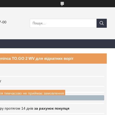
7-00
eninca TO.GO 2 WV для відкатних воріт
V
ія тимчасово не приймає замовлення
ру протягом 14 днів
за рахунок покупця