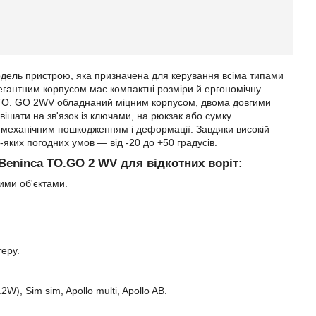
дель пристрою, яка призначена для керування всіма типами
легантним корпусом має компактні розміри й ергономічну
a TO. GO 2WV обладнаний міцним корпусом, двома довгими
ішати на зв'язок із ключами, на рюкзак або сумку.
є механічним пошкодженням і деформації. Завдяки високій
-яких погодних умов — від -20 до +50 градусів.
Beninca TO.GO 2 WV для відкотних воріт:
ими об'єктами.
теру.
, Sim sim, Apollo multi, Apollo AB.