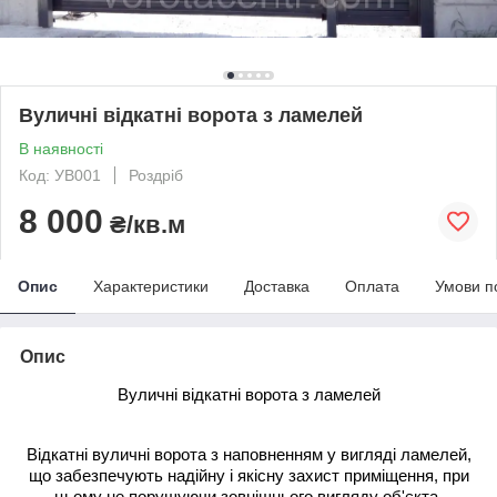
Вуличні відкатні ворота з ламелей
В наявності
Код: УВ001
Роздріб
8 000
₴/кв.м
Опис
Характеристики
Доставка
Оплата
Умови п
Опис
Вуличні відкатні ворота з ламелей
Відкатні вуличні ворота з наповненням у вигляді ламелей,
що забезпечують надійну і якісну захист приміщення, при
цьому не порушуючи зовнішнього вигляду об'єкта.