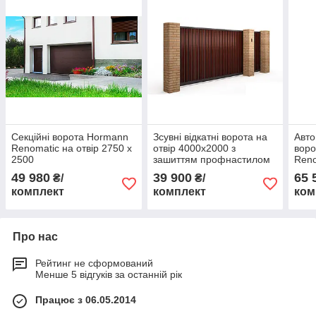
Секційні ворота Hormann
Зсувні відкатні ворота на
Авто
Renomatic на отвір 2750 x
отвір 4000х2000 з
вор
2500
зашиттям профнастилом
Reno
2250
49 980
39 900
65 
₴/
₴/
ProM
комплект
комплект
ком
Про нас
Рейтинг не сформований
Менше 5 відгуків за останній рік
Працює з 06.05.2014