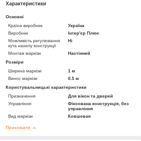
Характеристики
Основні
Країна виробник
Україна
Виробник
Інтер'єр Плюс
Можливість регулювання
Ні
кута нахилу конструкції
Монтаж маркізи
Настінний
Розміри
Ширина маркізи
1 м
Винос маркізи
0.5 м
Користувальницькі характеристики
Призначення
Для вікон та дверей
Управління
Фіксована конструкція, без
управління
Вид маркізи
Ковшевая
Приховати