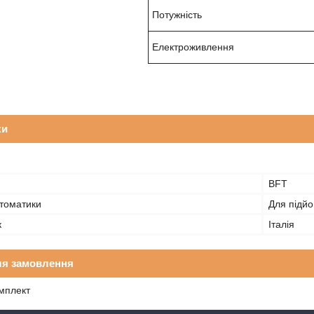
Потужність
Електроживлення
ки
BFT
томатики
Для підйо
к
Італія
ля замовлення
мплект