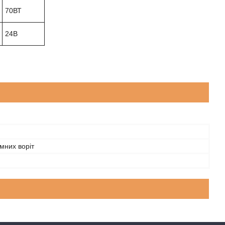
70ВТ
24В
мних воріт