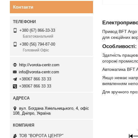
Контакти
Електроприво
+380 (67) 866-33-33
Привод BFT Argo 
Багатоканальний
для секційних вор
+380 (56) 794-87-00
Особливості:
Головний Офіс
Здатність працюв
огорожі промислов
http://vorota-centr.com
Автоматика BFT A
info@vorota-centr.com
Якщо немає напру
+38067 866 33 33
виявленням непо
+38067 866 33 33
Для зручного про
вул. Богдана Хмельницького, 4, офіс
108, Дніпро, Україна
ТОВ "ВОРОТА ЦЕНТР"