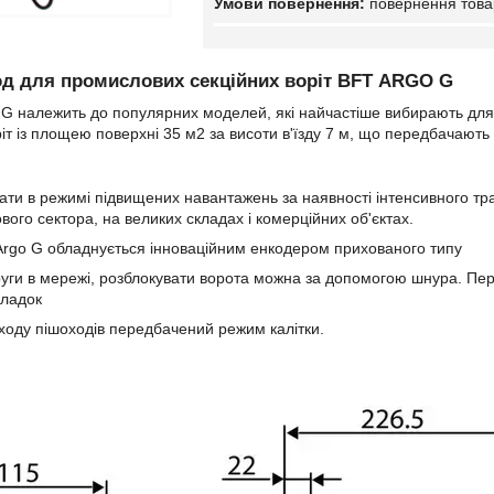
повернення това
д для промислових секційних воріт BFT ARGO G
G належить до популярних моделей, які найчастіше вибирають для
іт із площею поверхні 35 м2 за висоти в'їзду 7 м, що передбачають
ати в режимі підвищених навантажень за наявності інтенсивного т
ого сектора, на великих складах і комерційних об'єктах.
rgo G обладнується інноваційним енкодером прихованого типу
ги в мережі, розблокувати ворота можна за допомогою шнура. Пере
ладок
ходу пішоходів передбачений режим калітки.