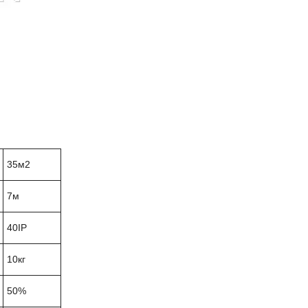
35м2
7м
40IP
10кг
50%