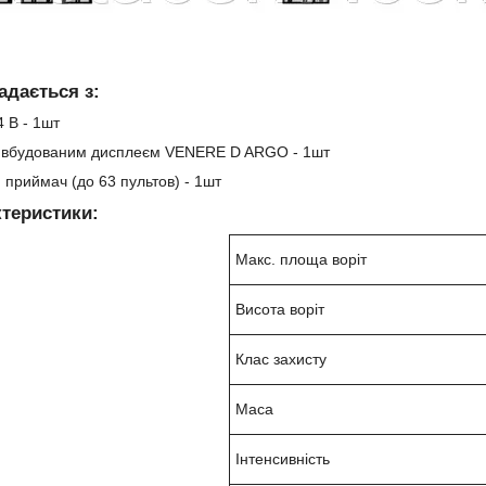
адається з:
 В - 1шт
з вбудованим дисплеєм VENERE D ARGO - 1шт
 приймач (до 63 пультов) - 1шт
ктеристики:
Макс. площа воріт
Висота воріт
Клас захисту
Маса
Інтенсивність