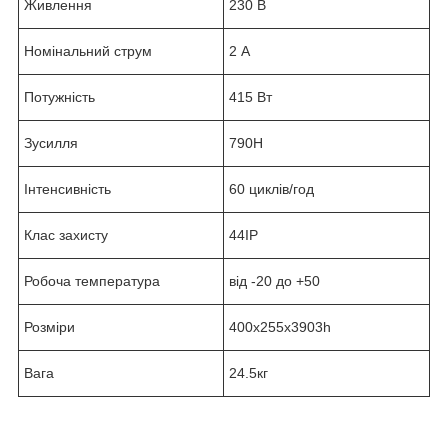
Живлення
230 В
Номінальний струм
2 А
Потужність
415 Вт
Зусилля
790Н
Інтенсивність
60 циклів/год
Клас захисту
44IP
Робоча температура
від -20 до +50
Розміри
400х255х3903h
Вага
24.5кг