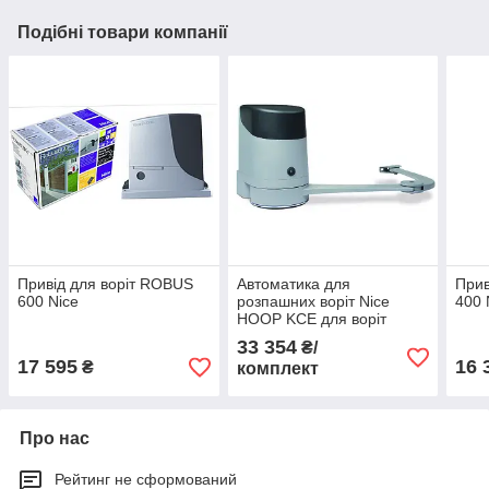
Подібні товари компанії
Привід для воріт ROBUS
Автоматика для
Прив
600 Nice
розпашних воріт Nice
400 
HOOP KCE для воріт
вагою до 500 кг
33 354
₴/
17 595
16 
₴
комплект
Про нас
Рейтинг не сформований