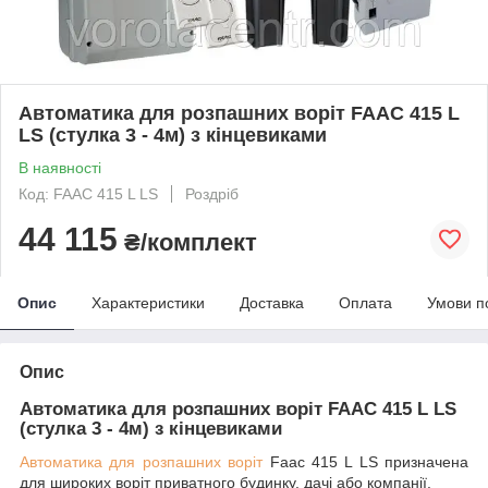
Автоматика для розпашних воріт FAAC 415 L
LS (стулка 3 - 4м) з кінцевиками
В наявності
Код: FAAC 415 L LS
Роздріб
44 115
₴/комплект
Опис
Характеристики
Доставка
Оплата
Умови п
Опис
Автоматика для розпашних воріт FAAC 415 L LS
(стулка 3 - 4м) з кінцевиками
Автоматика для розпашних воріт
Faac 415 L LS призначена
для широких воріт приватного будинку, дачі або компанії.