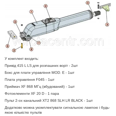
У комплект входить:
Привід 415 L LS для розпашних воріт - 2шт
Бокс для плати управління MOD. E - 1шт
Плата управління F045 - 1шт
Приймач XF 868 МГц (вбудований) - 1шт
Фотоелементи XF 20 D - 1 пара
Пульт 2-ох канальний XT2 868 SLH LR BLACK - 1шт
Додатково можна укомплектувати сигнальною лампою і будь-
якою кількістю пультів