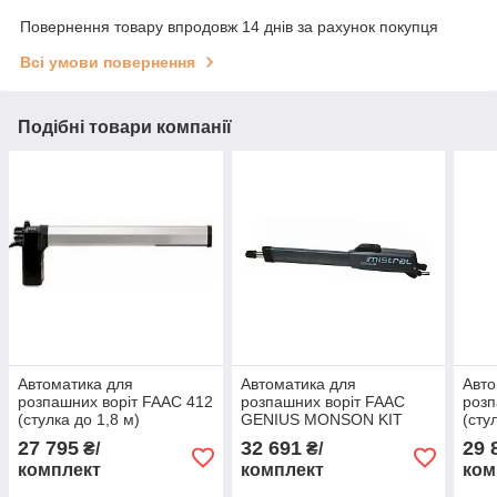
Повернення товару впродовж 14 днів за рахунок покупця
Всі умови повернення
Подібні товари компанії
Автоматика для
Автоматика для
Авто
розпашних воріт FAAC 412
розпашних воріт FAAC
розп
(стулка до 1,8 м)
GENIUS MONSON KIT
(сту
(Mistral 300) стулка до 3 м
27 795
32 691
29 
₴/
₴/
комплект
комплект
ком