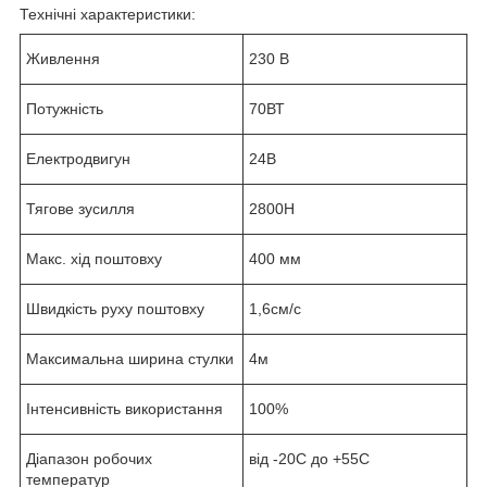
Технічні характеристики:
Живлення
230 В
Потужність
70ВТ
Електродвигун
24В
Тягове зусилля
2800Н
Макс. хід поштовху
400 мм
Швидкість руху поштовху
1,6см/с
Максимальна ширина стулки
4м
Інтенсивність використання
100%
Діапазон робочих
від -20С до +55С
температур