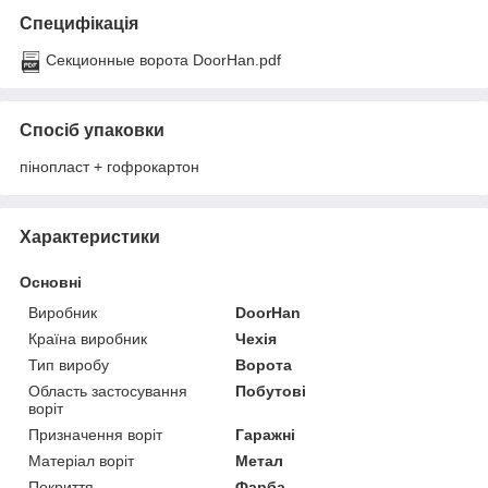
Специфікація
Секционные ворота DoorHan.pdf
Спосіб упаковки
пінопласт + гофрокартон
Характеристики
Основні
Виробник
DoorHan
Країна виробник
Чехія
Тип виробу
Ворота
Область застосування
Побутові
воріт
Призначення воріт
Гаражні
Матеріал воріт
Метал
Покриття
Фарба