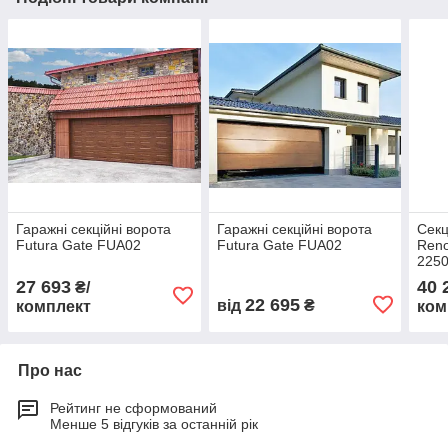
Гаражні секційні ворота
Гаражні секційні ворота
Секц
Futura Gate FUA02
Futura Gate FUA02
Reno
225
27 693
40 
₴/
22 695
від
₴
комплект
ком
Про нас
Рейтинг не сформований
Менше 5 відгуків за останній рік