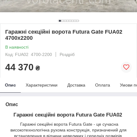
Гаражні секційні ворота Futura Gate FUA02
4700х2200
В наявності
Код: FUA02 4700-2200
Роздріб
44 370
₴
Опис
Характеристики
Доставка
Оплата
Умови п
Опис
Гаражні секційні ворота Futura Gate FUA02
Гаражні секційні ворота Futura Gate - це сучасна
високотехнологічна рухома конструкція, призначений для
встановлення в відчини невеликих і середніх розмірів.