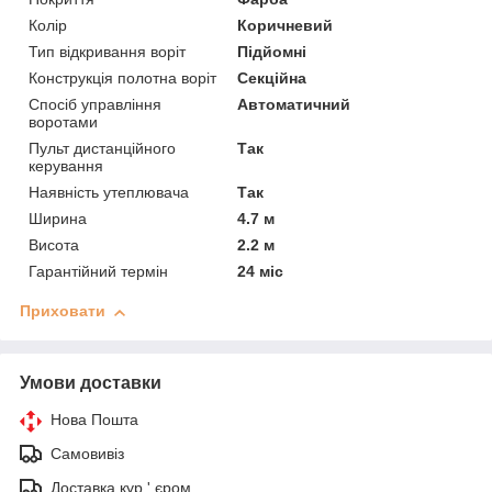
Колір
Коричневий
Тип відкривання воріт
Підйомні
Конструкція полотна воріт
Секційна
Спосіб управління
Автоматичний
воротами
Пульт дистанційного
Так
керування
Наявність утеплювача
Так
Ширина
4.7 м
Висота
2.2 м
Гарантійний термін
24 міс
Приховати
Умови доставки
Нова Пошта
Самовивіз
Доставка кур ' єром