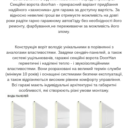
Секційні ворота doorhan - прекрасний варіант придбання
надійного «захисника» для гаража за доступну вартість. За
відносно невеликі гроші ви отримуєте можливість на довгі
роки радіти гарно гаражному автов'їзду без необхідності його
ремонту, фарбування,не переживаючи за можливість його
злому.
Конструкція воріт володіє унікальними в порівнянні з
аналогами властивостями. Завдяки сендвіч-панелей, а також
системі ущільнювачів, гаражні секційні ворота DoorHan
герметичні і наділені тепло - і звукоізоляційними
властивостями. Вони розраховані на великий термін служби
(мінімум 10 років) і оснащені системами безпеки експлуатації,
а також відрізняються високим рівнем комфорту управління.
Всі гаражі мають індивідуальні архітектурні та габаритні
особливості, які створюють різні умови монтажу.