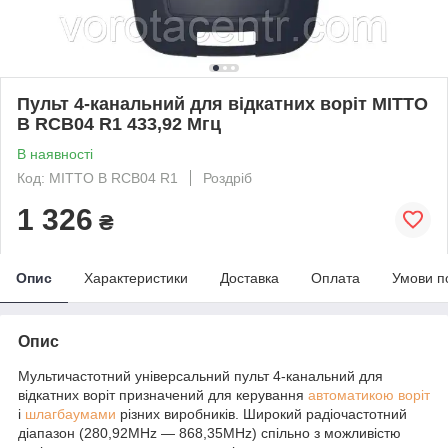
Пульт 4-канальний для відкатних воріт MITTO
B RCB04 R1 433,92 Мгц
В наявності
Код: MITTO B RCB04 R1
Роздріб
1 326
₴
Опис
Характеристики
Доставка
Оплата
Умови п
Опис
Мультичастотний універсальний пульт 4-канальний для
відкатних воріт призначений для керування
автоматикою воріт
і
шлагбаумами
різних виробників. Широкий радіочастотний
діапазон (280,92MHz — 868,35MHz) спільно з можливістю