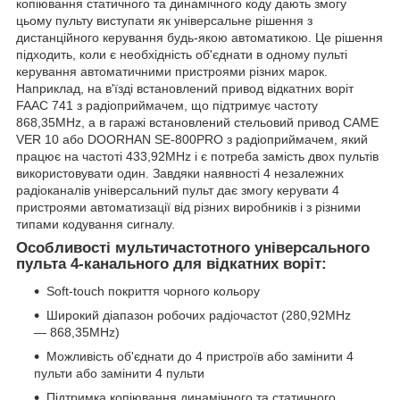
копіювання статичного та динамічного коду дають змогу
цьому пульту виступати як універсальне рішення з
дистанційного керування будь-якою автоматикою. Це рішення
підходить, коли є необхідність об'єднати в одному пульті
керування автоматичними пристроями різних марок.
Наприклад, на в'їзді встановлений привод відкатних воріт
FAAC 741 з радіоприймачем, що підтримує частоту
868,35MHz, а в гаражі встановлений стельовий привод CAME
VER 10 або DOORHAN SE-800PRO з радіоприймачем, який
працює на частоті 433,92MHz і є потреба замість двох пультів
використовувати один. Завдяки наявності 4 незалежних
радіоканалів універсальний пульт дає змогу керувати 4
пристроями автоматизації від різних виробників і з різними
типами кодування сигналу.
Особливості мультичастотного універсального
пульта 4-канального для відкатних воріт:
Soft-touch покриття чорного кольору
Широкий діапазон робочих радіочастот (280,92MHz
— 868,35MHz)
Можливість об'єднати до 4 пристроїв або замінити 4
пульти або замінити 4 пульти
Підтримка копіювання динамічного та статичного