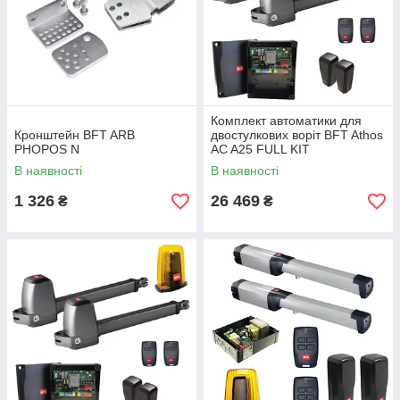
Комплект автоматики для
Кронштейн BFT ARB
двостулкових воріт BFT Athos
PHOPOS N
AC A25 FULL KIT
В наявності
В наявності
1 326
26 469
₴
₴