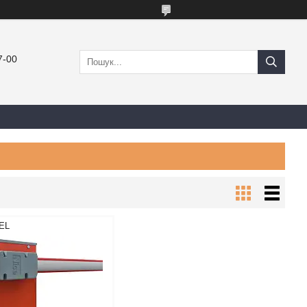
7-00
EL