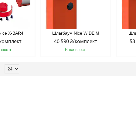
Nice X-BAR4
Шлагбаум Nice WIDE M
Шла
/комплект
40 590 ₴/комплект
53
вності
В наявності