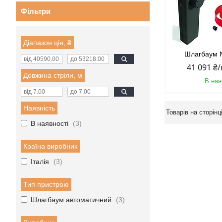
Фільтри
Діапазон цін, ₴
Шлагбаум 
41 091 ₴
Довжина стріли, м
В ная
Наявність
В наявності
3
Країна виробник
Італія
3
Тип пристрою
Шлагбаум автоматичний
3