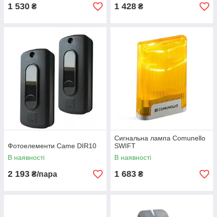
1 530
1 428
₴
₴
Сигнальна лампа Comunello
Фотоелементи Came DIR10
SWIFT
В наявності
В наявності
2 193
1 683
₴/пара
₴