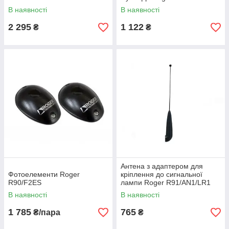
В наявності
В наявності
2 295
1 122
₴
₴
Антена з адаптером для
Фотоелементи Roger
кріплення до сигнальної
R90/F2ES
лампи Roger R91/AN1/LR1
В наявності
В наявності
1 785
765
₴/пара
₴