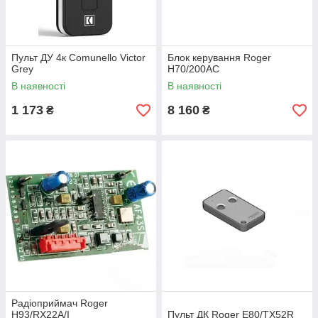
Пульт ДУ 4к Comunello Victor
Блок керування Roger
Grey
H70/200AC
В наявності
В наявності
1 173
8 160
₴
₴
Радіоприймач Roger
H93/RX22A/I
Пульт ДК Roger E80/ТХ52R