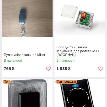
Блок дистанційного
керування для ролет СV0.1
Пульт універсальний Miller
(DOORHAN)
В наявності
В наявності
765
1 938
₴
₴
Топ
Топ продажів