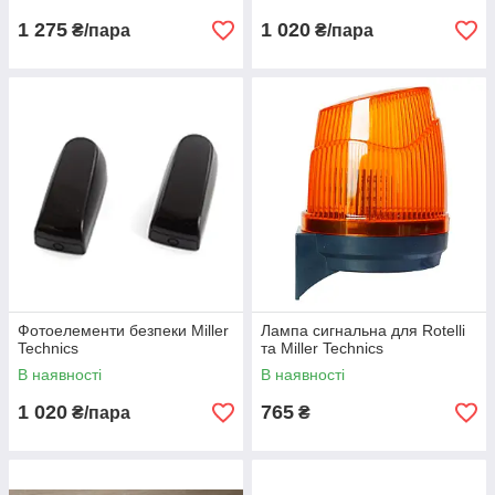
1 275
1 020
₴/пара
₴/пара
Фотоелементи безпеки Miller
Лампа сигнальна для Rotelli
Technics
та Miller Technics
В наявності
В наявності
1 020
765
₴/пара
₴