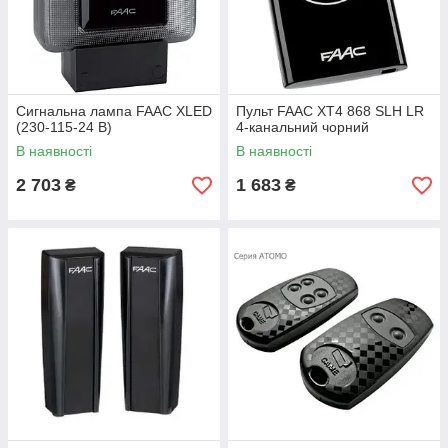
Сигнальна лампа FAAC XLED
Пульт FAAC XT4 868 SLH LR
(230-115-24 В)
4-канальний чорний
В наявності
В наявності
2 703
1 683
₴
₴